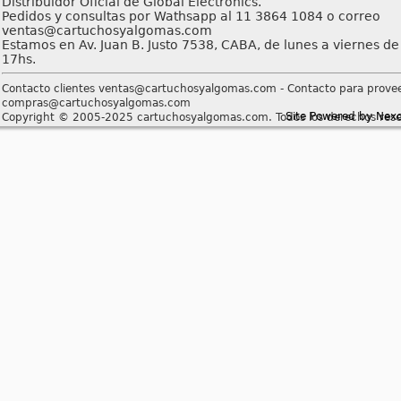
Distribuidor Oficial de Global Electronics.
Pedidos y consultas por Wathsapp al 11 3864 1084 o correo
ventas@cartuchosyalgomas.com
Estamos en Av. Juan B. Justo 7538, CABA, de lunes a viernes de
17hs.
Contacto clientes ventas@cartuchosyalgomas.com - Contacto para prove
compras@cartuchosyalgomas.com
Site Powered by Nex
Copyright © 2005-2025 cartuchosyalgomas.com. Todos los derechos rese